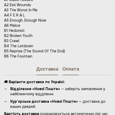
A2 Exit Wounds
A3 The Worst In Me
A4 F E R A L
A5 Enough, Enough Now
A6 Malice
B1 Hedonist
B2 Broken Youth
B3 Crawl
B4 The Letdown
B5 Reprise (The Sound Of The End)
B6 The Fountain
Доставка
Оплата
🚚
Варіанти доставки по Україні:
Відділення «Нової Пошти»
— заберіть замовлення у
найближчому відділенні.
Кур’єрська доставка «Нової Пошти»
— доставка до
ваших дверей.
Вартість доставки
розраховується автоматично під час