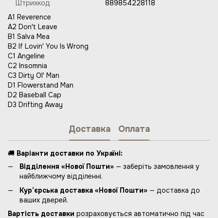
Штрихкод
889854228118
A1 Reverence
A2 Don't Leave
B1 Salva Mea
B2 If Lovin' You Is Wrong
C1 Angeline
C2 Insomnia
C3 Dirty Ol' Man
D1 Flowerstand Man
D2 Baseball Cap
D3 Drifting Away
Доставка
Оплата
🚚
Варіанти доставки по Україні:
Відділення «Нової Пошти»
— заберіть замовлення у
найближчому відділенні.
Кур’єрська доставка «Нової Пошти»
— доставка до
ваших дверей.
Вартість доставки
розраховується автоматично під час