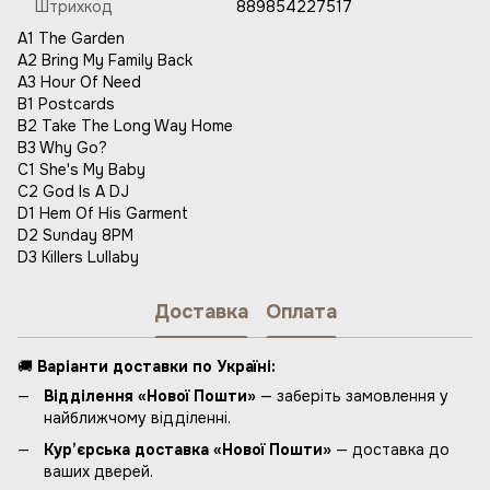
Штрихкод
889854227517
A1 The Garden
A2 Bring My Family Back
A3 Hour Of Need
B1 Postcards
B2 Take The Long Way Home
B3 Why Go?
C1 She's My Baby
C2 God Is A DJ
D1 Hem Of His Garment
D2 Sunday 8PM
D3 Killers Lullaby
Доставка
Оплата
🚚
Варіанти доставки по Україні:
Відділення «Нової Пошти»
— заберіть замовлення у
найближчому відділенні.
Кур’єрська доставка «Нової Пошти»
— доставка до
ваших дверей.