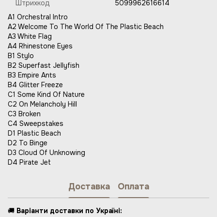
Штрихкод
5099962616614
A1 Orchestral Intro
A2 Welcome To The World Of The Plastic Beach
A3 White Flag
A4 Rhinestone Eyes
B1 Stylo
B2 Superfast Jellyfish
B3 Empire Ants
B4 Glitter Freeze
C1 Some Kind Of Nature
C2 On Melancholy Hill
C3 Broken
C4 Sweepstakes
D1 Plastic Beach
D2 To Binge
D3 Cloud Of Unknowing
D4 Pirate Jet
Доставка
Оплата
🚚
Варіанти доставки по Україні: