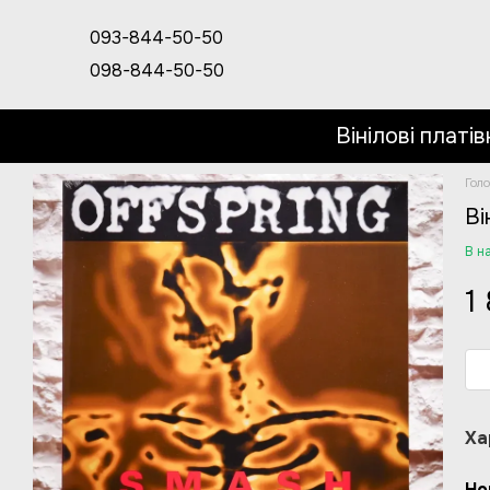
Перейти до основного контенту
093-844-50-50
098-844-50-50
Вінілові платів
Гол
Ві
В н
1
Ха
Но