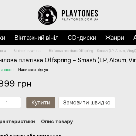
ки
Вінтажний вініл
CD-диски
Жанри
овна
Вінілові платівки
Вінілова платівка Offspring – Smash (LP, Album, Vinyl
нілова платівка Offspring – Smash (LP, Album, Vin
аявності
Написати відгук
 899 грн
Купити
Замовити швидко
рактеристики
Опис товару
вий відгук або коментар