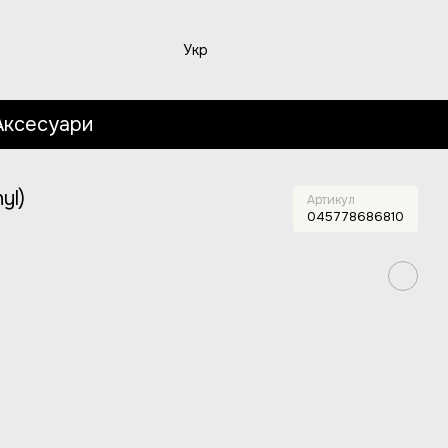
Укр
Аксесуари
)
yl)
Артикул
045778686810