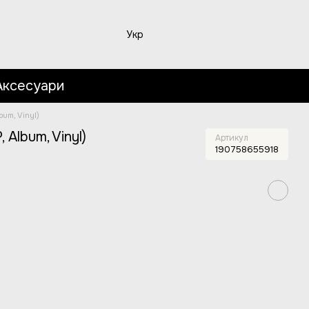
Укр
Аксесуари
bum, Vinyl)
 Album, Vinyl)
Артикул
190758655918