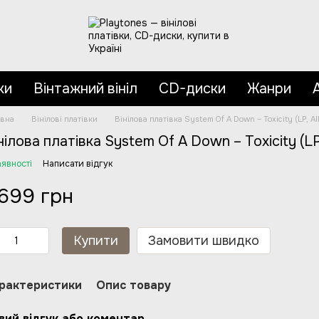
ки
Вінтажний вініл
CD-диски
Жанри
овна
Вінілові платівки
Вінілова платівка System Of A Down – Toxicity (LP, Al
нілова платівка System Of A Down – Toxicity (LP,
аявності
Написати відгук
 699 грн
Купити
Замовити швидко
рактеристики
Опис товару
вий відгук або коментар