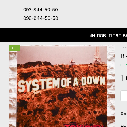
Перейти до основного контенту
093-844-50-50
098-844-50-50
Вінілові платів
Гол
ХІТ
Ві
В н
1
Ха
Но