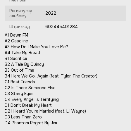
платівки
Рік випуску
2022
альбому
Штрихкод
602445401284
A1 Dawn FM
A2 Gasoline
A3 How Do I Make You Love Me?
A4 Take My Breath
B1 Sacrifice
B2 A Tale By Quincy
B3 Out of Time
B4 Here We Go...Again (feat. Tyler, The Creator)
C1 Best Friends
C2 Is There Someone Else
C3 Starry Eyes
C4 Every Angel Is Terrifying
D1 Don't Break My Heart
D2 I Heard You're Married (feat. Lil Wayne)
D3 Less Than Zero
D4 Phantom Regret By Jim