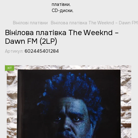
Вінілові платівки
Вінілова платівка The Weeknd – Dawn FM
Вінілова платівка The Weeknd –
Dawn FM (2LP)
Артикул:
602445401284
ХІТ