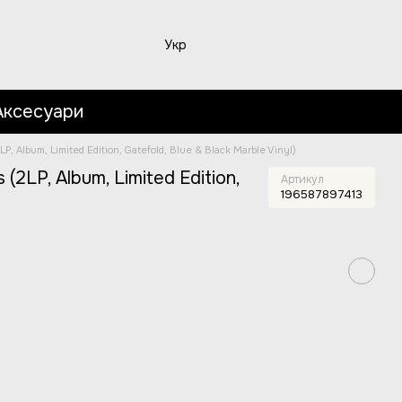
Укр
Аксесуари
P, Album, Limited Edition, Gatefold, Blue & Black Marble Vinyl)
(2LP, Album, Limited Edition,
Артикул
196587897413