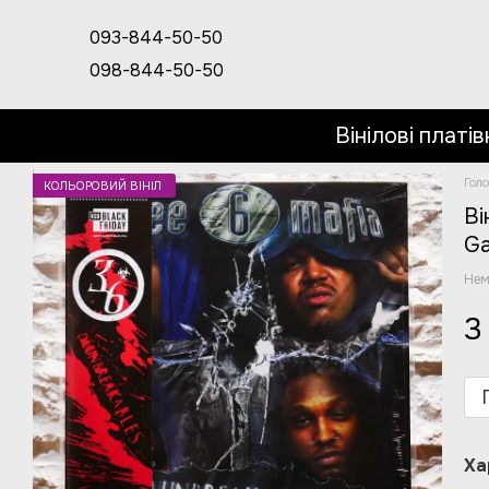
Перейти до основного контенту
093-844-50-50
098-844-50-50
Вінілові платів
Гол
КОЛЬОРОВИЙ ВІНІЛ
Ві
Ga
Нем
3
Ха