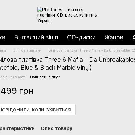
ки
Вінтажний вініл
CD-диски
Жанри
овна
Вінілові платівки
Вінілова платівка Three 6 Mafia – Da Unbreakables (2L
нілова платівка Three 6 Mafia – Da Unbreakables 
tefold, Blue & Black Marble Vinyl)
ає в наявності
Написати відгук
 499 грн
Повідомити, коли з'явиться
рактеристики
Опис товару