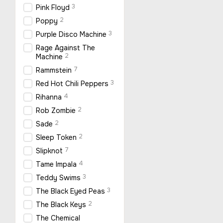
3
Pink Floyd
2
Poppy
3
Purple Disco Machine
Rage Against The
2
Machine
7
Rammstein
3
Red Hot Chili Peppers
4
Rihanna
2
Rob Zombie
2
Sade
2
Sleep Token
7
Slipknot
4
Tame Impala
3
Teddy Swims
3
The Black Eyed Peas
2
The Black Keys
The Chemical