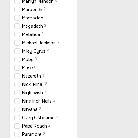
3
Marilyn Manson
2
Maroon 5
3
Mastodon
3
Megadeth
8
Metallica
2
Michael Jackson
4
Miley Cyrus
3
Moby
6
Muse
3
Nazareth
2
Nicki Minaj
3
Nightwish
3
Nine Inch Nails
2
Nirvana
2
Ozzy Osbourne
2
Papa Roach
2
Paramore