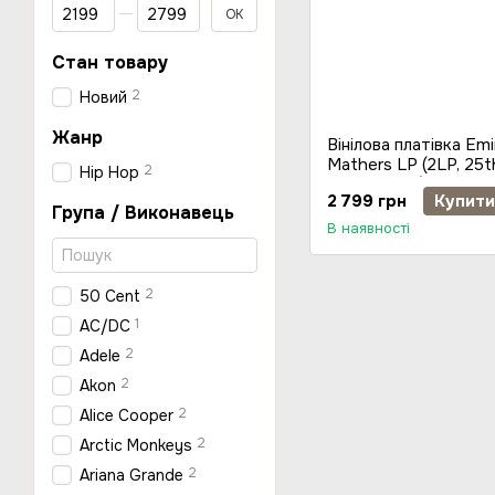
Від Ціна, грн
До Ціна, грн
ОК
Стан товару
2
Новий
Жанр
Вінілова платівка Em
Mathers LP (2LP, 25th
2
Hip Hop
Album, Vinyl)
2 799 грн
Купити
Група / Виконавець
В наявності
2
50 Cent
1
AC/DC
2
Adele
2
Akon
2
Alice Cooper
2
Arctic Monkeys
2
Ariana Grande