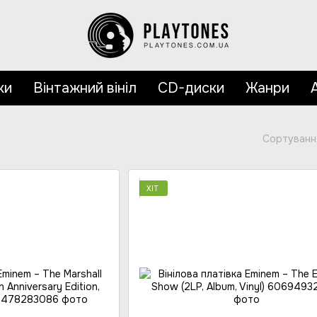
ки
Вінтажний вініл
CD-диски
Жанри
Сортуванн
ХІТ