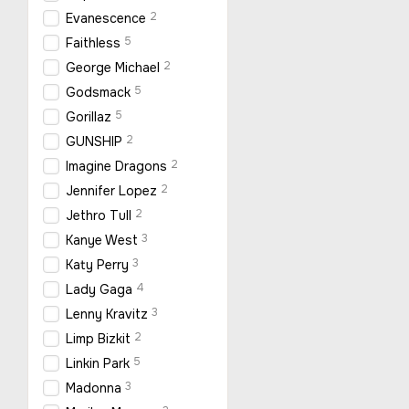
2
Evanescence
5
Faithless
2
George Michael
5
Godsmack
5
Gorillaz
2
GUNSHIP
2
Imagine Dragons
2
Jennifer Lopez
2
Jethro Tull
3
Kanye West
3
Katy Perry
4
Lady Gaga
3
Lenny Kravitz
2
Limp Bizkit
5
Linkin Park
3
Madonna