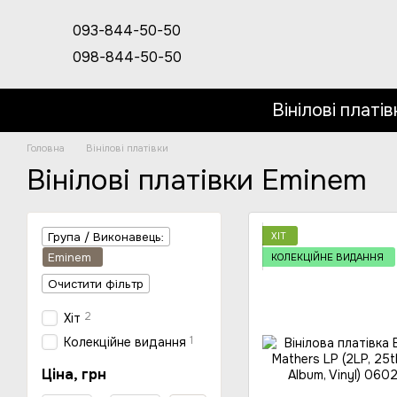
Перейти до основного контенту
093-844-50-50
098-844-50-50
Вінілові платів
Головна
Вінілові платівки
Вінілові платівки Eminem
ХІТ
Група / Виконавець:
Eminem
КОЛЕКЦІЙНЕ ВИДАННЯ
Очистити фільтр
2
Хіт
1
Колекційне видання
Ціна, грн