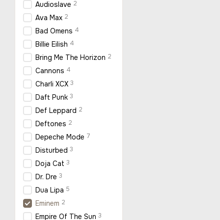
2
Audioslave
2
Ava Max
4
Bad Omens
4
Billie Eilish
2
Bring Me The Horizon
4
Cannons
3
Charli XCX
3
Daft Punk
2
Def Leppard
2
Deftones
7
Depeche Mode
3
Disturbed
3
Doja Cat
3
Dr. Dre
5
Dua Lipa
2
Eminem
3
Empire Of The Sun