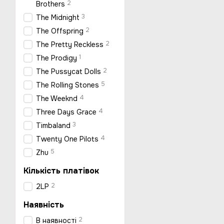
2
Brothers
3
The Midnight
2
The Offspring
2
The Pretty Reckless
1
The Prodigy
2
The Pussycat Dolls
5
The Rolling Stones
4
The Weeknd
4
Three Days Grace
3
Timbaland
4
Twenty One Pilots
5
Zhu
Кількість платівок
2
2LP
Наявність
2
В наявності