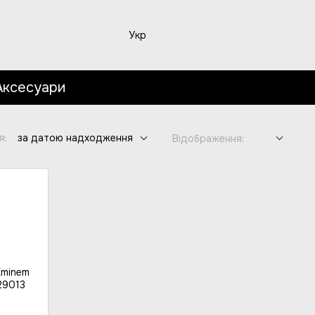
Укр
Аксесуари
я:
за датою надходження
Відображення: