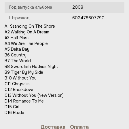
Год выпуска альбома
2008
Штрихкод
602478607790
A1 Standing On The Shore
A2 Walking On A Dream
A3 Half Mast
A4 We Are The People
A5 Delta Bay
B6 Country
B7 The World
B8 Swordfish Hotkiss Night
B9 Tiger By My Side
B10 Without You
C11 Chrysalis
C12 Breakdown
C13 Without You (New Version)
D14 Romance To Me
D15 Girl
D16 Etude
Доставка
Оплата