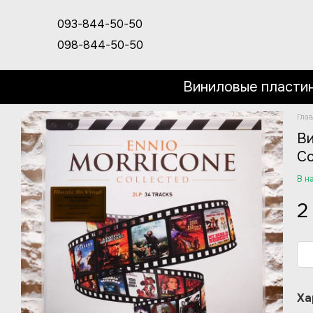
Перейти к основному контенту
093-844-50-50
098-844-50-50
Виниловые пласти
Гла
Ви
Co
В н
2
Ха