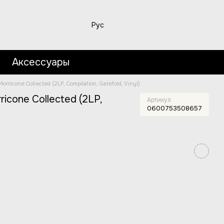
Рус
Аксессуары
ricone Collected (2LP, Compilation, Gatefold, Vinyl)
icone Collected (2LP,
Артикул
0600753508657