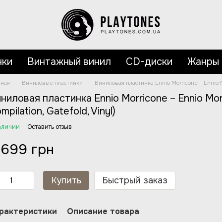
нки
Винтажный винил
CD-диски
Жанры
вная
Виниловые пластинки
Виниловая пластинка Ennio Morricone – Ennio Mor
ниловая пластинка Ennio Morricone – Ennio Morr
mpilation, Gatefold, Vinyl)
аличии
Оставить отзыв
 699 грн
Купить
Быстрый заказ
рактеристики
Описание товара