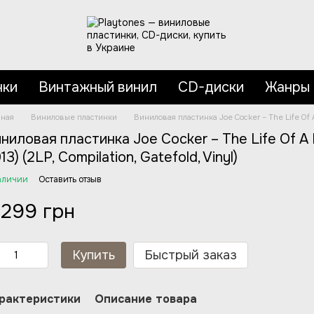
нки
Винтажный винил
CD-диски
Жанры
вная
Виниловые пластинки
Виниловая пластинка Joe Cocker – The Life Of A 
ниловая пластинка Joe Cocker – The Life Of A 
13) (2LP, Compilation, Gatefold, Vinyl)
аличии
Оставить отзыв
 299 грн
Купить
Быстрый заказ
рактеристики
Описание товара