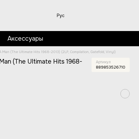
Рус
Аксессуары
Man (The Ultimate Hits 1968-2013) (2LP, Compilation, Gatefold, Vinyl)
Man (The Ultimate Hits 1968-
Артикул
889853526710