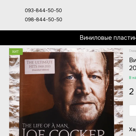
Перейти к основному контенту
093-844-50-50
098-844-50-50
Виниловые пласти
Гла
ХИТ
Ви
20
В н
2
Ха