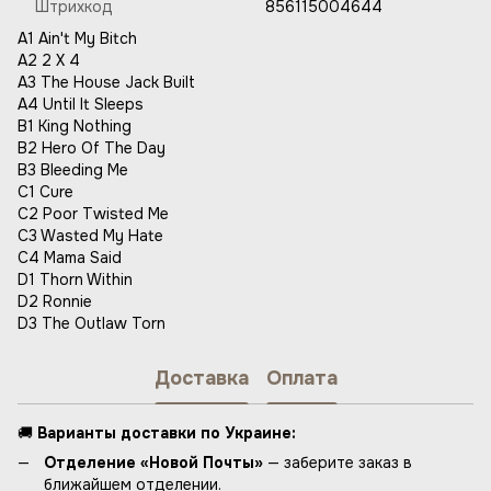
Штрихкод
856115004644
A1 Ain't My Bitch
A2 2 X 4
A3 The House Jack Built
A4 Until It Sleeps
B1 King Nothing
B2 Hero Of The Day
B3 Bleeding Me
C1 Cure
C2 Poor Twisted Me
C3 Wasted My Hate
C4 Mama Said
D1 Thorn Within
D2 Ronnie
D3 The Outlaw Torn
Доставка
Оплата
🚚
Варианты доставки по Украине:
Отделение «Новой Почты»
— заберите заказ в
ближайшем отделении.