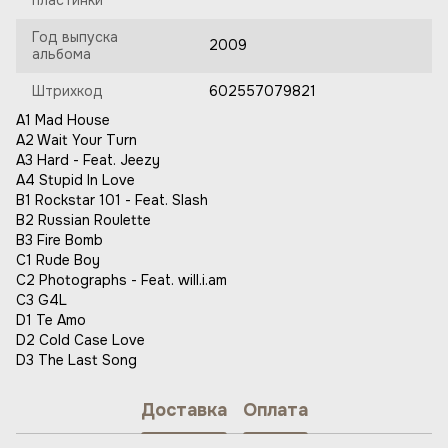
пластинки
Год выпуска
2009
альбома
Штрихкод
602557079821
A1 Mad House
A2 Wait Your Turn
A3 Hard - Feat. Jeezy
A4 Stupid In Love
B1 Rockstar 101 - Feat. Slash
B2 Russian Roulette
B3 Fire Bomb
C1 Rude Boy
C2 Photographs - Feat. will.i.am
C3 G4L
D1 Te Amo
D2 Cold Case Love
D3 The Last Song
Доставка
Оплата