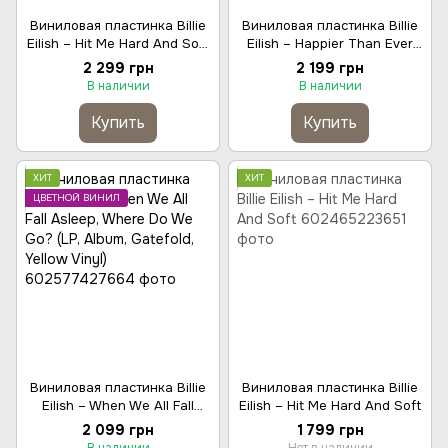
Виниловая пластинка Billie
Виниловая пластинка Billie
Eilish – Hit Me Hard And Soft
Eilish – Happier Than Ever
(LP, Album, Special Edition,
(2LP, Album, Gatefold, Vinyl)
2 299 грн
2 199 грн
Blue With Orange Splatter
В наличии
В наличии
Vinyl)
Купить
Купить
ХИТ
ХИТ
ЦВЕТНОЙ ВИНИЛ
Виниловая пластинка Billie
Виниловая пластинка Billie
Eilish – When We All Fall
Eilish – Hit Me Hard And Soft
Asleep, Where Do We Go?
2 099 грн
1 799 грн
(LP, Album, Gatefold, Yellow