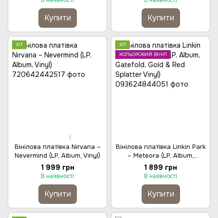
В наявності
В наявності
Купити
Купити
ХІТ
ХІТ
КОЛЬОРОВИЙ ВІНІЛ
1
Вінілова платівка Nirvana –
Вінілова платівка Linkin Park
Nevermind (LP, Album, Vinyl)
– Meteora (LP, Album,
Gatefold, Gold & Red
1 999 грн
1 899 грн
Splatter Vinyl)
В наявності
В наявності
Купити
Купити