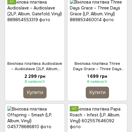
ХІТ
Вінілова платівка Audioslave
Вінілова платівка Three
– Audioslave (2LP, Album,
Days Grace – Three Days
Gatefold, Vinyl)
Grace (LP, Album, Vinyl)
2 299 грн
1 699 грн
В наявності
В наявності
Купити
Купити
ХІТ