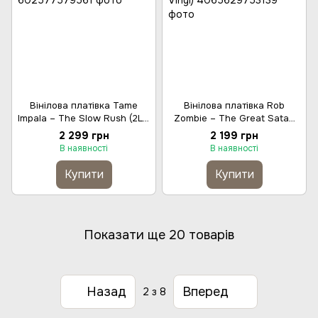
Вінілова платівка Tame
Вінілова платівка Rob
Impala – The Slow Rush (2LP,
Zombie – The Great Satan
Album, Gatefold, Vinyl)
(LP, Album, Ghostly Black
2 299 грн
2 199 грн
Vinyl)
В наявності
В наявності
Купити
Купити
Показати ще 20 товарів
Назад
Вперед
2
з 8