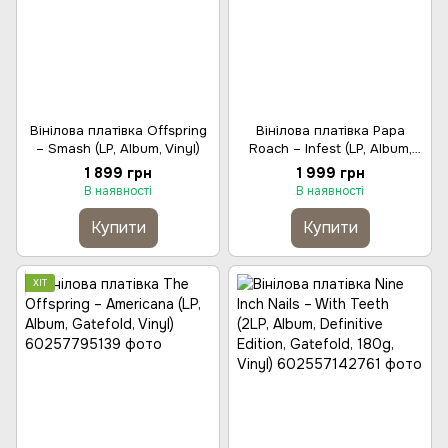
Вінілова платівка Offspring
Вінілова платівка Papa
– Smash (LP, Album, Vinyl)
Roach – Infest (LP, Album,
Vinyl)
1 899 грн
1 999 грн
В наявності
В наявності
Купити
Купити
ХІТ