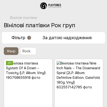
Вінілові платівки
Вінілові платівки Рок груп
Фільтр
За датою надходження
1
Жанр
Rock
ХІТ