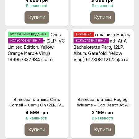
4 699 грн
3 099 грн
Red Smoke Vinyl)
Edition, Pink & White Merge
В наявності
В наявності
Vinyl)
Купити
Купити
КОЛЕКЦІЙНЕ ВИДАННЯ
НОВИНКА
КОЛЬОРОВИЙ ВІНІЛ
КОЛЬОРОВИЙ ВІНІЛ
Вінілова платівка Chris
Вінілова платівка Hayley
Cornell – Carry On (2LP, IVC
Williams – Ego Death At A
Limited Edition, Yellow
Bachelorette Party (2LP,
4 599 грн
2 199 грн
Orange Marble Vinyl)
Album, Gatefold, Yellow Vinyl)
В наявності
В наявності
Купити
Купити