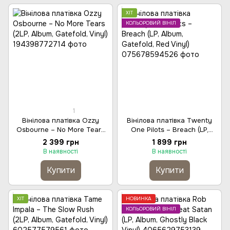
ХІТ
КОЛЬОРОВИЙ ВІНІЛ
1
Вінілова платівка Ozzy
Вінілова платівка Twenty
Osbourne – No More Tears
One Pilots – Breach (LP,
(2LP, Album, Gatefold, Vinyl)
Album, Gatefold, Red Vinyl)
2 399 грн
1 899 грн
В наявності
В наявності
Купити
Купити
ХІТ
НОВИНКА
КОЛЬОРОВИЙ ВІНІЛ