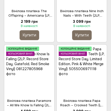
Вінілова платівка The
Вінілова платівка Nine Inch
Offspring – Americana (LP,
Nails – With Teeth (2LP,
Album, Gatefold, Vinyl)
Album, Definitive Edition,
2 199 грн
3 099 грн
Gatefold, 180g, Vinyl)
В наявності
В наявності
Купити
Купити
КОЛЕКЦІЙНЕ ВИДАННЯ
КОЛЕКЦІЙНЕ ВИДАННЯ
КОЛЬОРОВИЙ ВІНІЛ
КОЛЬОРОВИЙ ВІНІЛ
Вінілова платівка Paramore
Вінілова платівка Papa
– All We Know Is Falling (2LP,
Roach – Crooked Teeth (LP,
Record Store Day, Gatefold,
Record Store Day, Limited