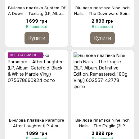
Вінілова платівка System Of
Вінілова платівка Nine Inch
A Down – Toxicity (LP, Album,
Nails – The Downward Spiral
Vinyl)
(2LP, Album, Definitive
1 699 грн
2 899 грн
Edition, Gatefold, 180g, Vinyl)
В наявності
В наявності
Купити
Купити
КОЛЬОРОВИЙ ВІНІЛ
Вінілова платівка Paramore
Вінілова платівка Nine Inch
– After Laughter (LP, Album,
Nails – The Fragile (3LP,
Gatefold, Black & White
Album, Definitive Edition,
1 899 грн
2 899 грн
Marble Vinyl)
Remastered, 180g, Vinyl)