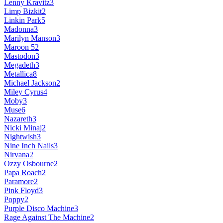
Lenny Kravitz
3
Limp Bizkit
2
Linkin Park
5
Madonna
3
Marilyn Manson
3
Maroon 5
2
Mastodon
3
Megadeth
3
Metallica
8
Michael Jackson
2
Miley Cyrus
4
Moby
3
Muse
6
Nazareth
3
Nicki Minaj
2
Nightwish
3
Nine Inch Nails
3
Nirvana
2
Ozzy Osbourne
2
Papa Roach
2
Paramore
2
Pink Floyd
3
Poppy
2
Purple Disco Machine
3
Rage Against The Machine
2