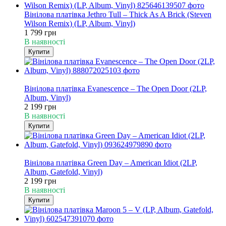
Вінілова платівка Jethro Tull – Thick As A Brick (Steven
Wilson Remix) (LP, Album, Vinyl)
1 799 грн
В наявності
Купити
Хіт
Вінілова платівка Evanescence – The Open Door (2LP,
Album, Vinyl)
2 199 грн
В наявності
Купити
Хіт
Вінілова платівка Green Day – American Idiot (2LP,
Album, Gatefold, Vinyl)
2 199 грн
В наявності
Купити