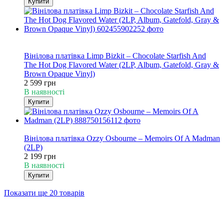
Купити
Хіт
Кольоровий вініл
Вінілова платівка Limp Bizkit – Chocolate Starfish And
The Hot Dog Flavored Water (2LP, Album, Gatefold, Gray &
Brown Opaque Vinyl)
2 599 грн
В наявності
Купити
Хіт
Вінілова платівка Ozzy Osbourne – Memoirs Of A Madman
(2LP)
2 199 грн
В наявності
Купити
Показати ще 20 товарів