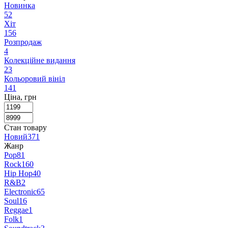
Новинка
52
Хіт
156
Розпродаж
4
Колекційне видання
23
Кольоровий вініл
141
Ціна, грн
Стан товару
Новий
371
Жанр
Pop
81
Rock
160
Hip Hop
40
R&B
2
Electronic
65
Soul
16
Reggae
1
Folk
1