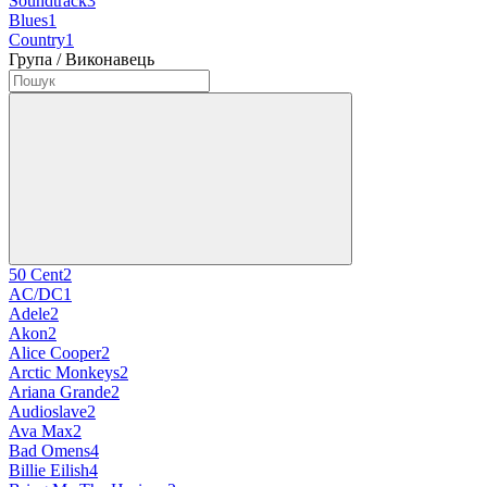
Soundtrack
3
Blues
1
Country
1
Група / Виконавець
50 Cent
2
AC/DC
1
Adele
2
Akon
2
Alice Cooper
2
Arctic Monkeys
2
Ariana Grande
2
Audioslave
2
Ava Max
2
Bad Omens
4
Billie Eilish
4