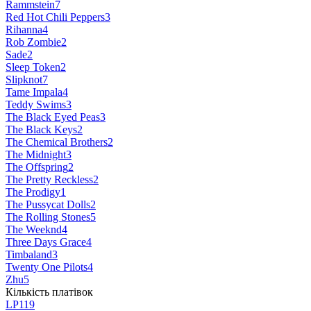
Rammstein
7
Red Hot Chili Peppers
3
Rihanna
4
Rob Zombie
2
Sade
2
Sleep Token
2
Slipknot
7
Tame Impala
4
Teddy Swims
3
The Black Eyed Peas
3
The Black Keys
2
The Chemical Brothers
2
The Midnight
3
The Offspring
2
The Pretty Reckless
2
The Prodigy
1
The Pussycat Dolls
2
The Rolling Stones
5
The Weeknd
4
Three Days Grace
4
Timbaland
3
Twenty One Pilots
4
Zhu
5
Кількість платівок
LP
119