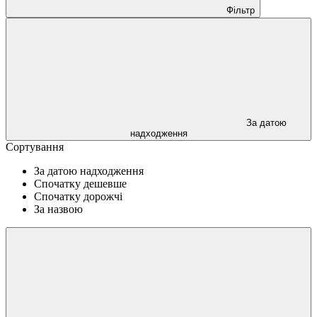
Фільтр
За датою
надходження
Сортування
За датою надходження
Спочатку дешевше
Спочатку дорожчі
За назвою