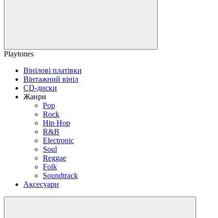
Playtones
Вінілові платівки
Вінтажний вініл
CD-диски
Жанри
Pop
Rock
Hip Hop
R&B
Electronic
Soul
Reggae
Folk
Soundtrack
Аксесуари