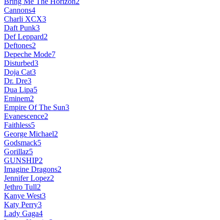
Bring Me The Horizon
2
Cannons
4
Charli XCX
3
Daft Punk
3
Def Leppard
2
Deftones
2
Depeche Mode
7
Disturbed
3
Doja Cat
3
Dr. Dre
3
Dua Lipa
5
Eminem
2
Empire Of The Sun
3
Evanescence
2
Faithless
5
George Michael
2
Godsmack
5
Gorillaz
5
GUNSHIP
2
Imagine Dragons
2
Jennifer Lopez
2
Jethro Tull
2
Kanye West
3
Katy Perry
3
Lady Gaga
4